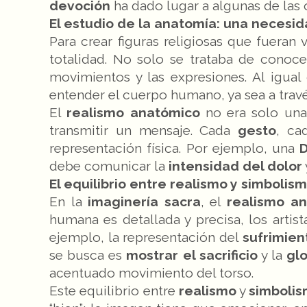
devoción
ha dado lugar a algunas de las
El estudio de la anatomía: una necesida
Para crear figuras religiosas que fueran
totalidad. No solo se trataba de conoce
movimientos y las expresiones. Al igual
entender el cuerpo humano, ya sea a trav
El
realismo anatómico
no era solo una 
transmitir un mensaje. Cada
gesto
, c
representación física. Por ejemplo, una
D
debe comunicar la
intensidad del dolor
El equilibrio entre realismo y simbolis
En la
imaginería sacra
, el
realismo a
humana es detallada y precisa, los artist
ejemplo, la representación del
sufrimien
se busca es
mostrar el sacrificio
y la
glo
acentuado movimiento del torso.
Este equilibrio entre
realismo
y
simboli