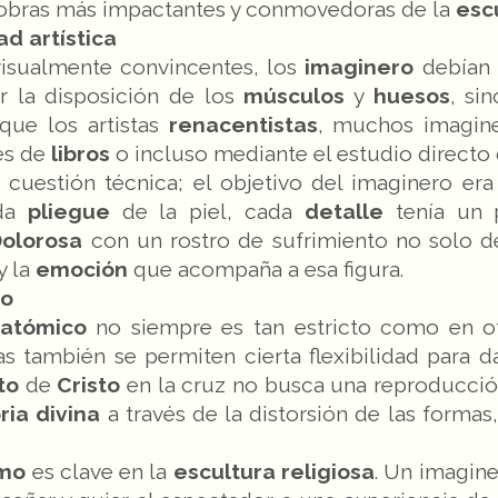
 obras más impactantes y conmovedoras de la
esc
d artística
 visualmente convincentes, los
imaginero
debían
r la disposición de los
músculos
y
huesos
, si
 que los artistas
renacentistas
, muchos imagine
és de
libros
o incluso mediante el estudio directo
cuestión técnica; el objetivo del imaginero era 
ada
pliegue
de la piel, cada
detalle
tenía un 
olorosa
con un rostro de sufrimiento no solo d
y la
emoción
que acompaña a esa figura.
mo
natómico
no siempre es tan estricto como en ot
as también se permiten cierta flexibilidad para da
to
de
Cristo
en la cruz no busca una reproducció
ria divina
a través de la distorsión de las forma
smo
es clave en la
escultura religiosa
. Un imagine