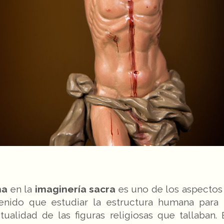
na
en la
imaginería sacra
es uno de los aspectos 
 tenido que estudiar la estructura humana para
ritualidad de las figuras religiosas que tallaba